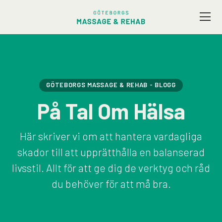
Vårt utbud
Företagsmassage
GÖTEBORGS MASSAGE & REHAB - BLOGG
På Tal Om Hälsa
Friskvård
Här skriver vi om att hantera vardagliga
Terapeuter
skador till att upprätthålla en balanserad
livsstil. Allt för att ge dig de verktyg och råd
Presentkort
du behöver för att må bra.
Kontakt / Hitta hit