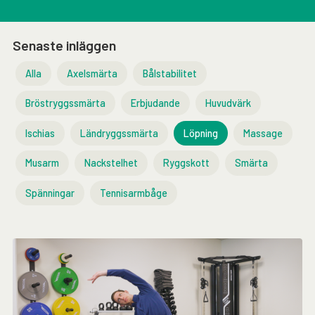
Senaste inläggen
Alla
Axelsmärta
Bålstabilitet
Bröstryggssmärta
Erbjudande
Huvudvärk
Ischias
Ländryggssmärta
Löpning
Massage
Musarm
Nackstelhet
Ryggskott
Smärta
Spänningar
Tennisarmbåge