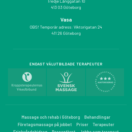
Tredje Långgatan 10
413 03 Göteborg
Vasa
OBS! Temporär adress: Viktorigatan 24
411 26 Göteborg
ENDAST VÄLUTBILDADE TERAPEUTER
Massage och rehab i Göteborg
Behandlingar
Företagsmassage på jobbet
Priser
Terapeuter
Friskvårdsbidrag
Presentkort
Jobba som terapeut