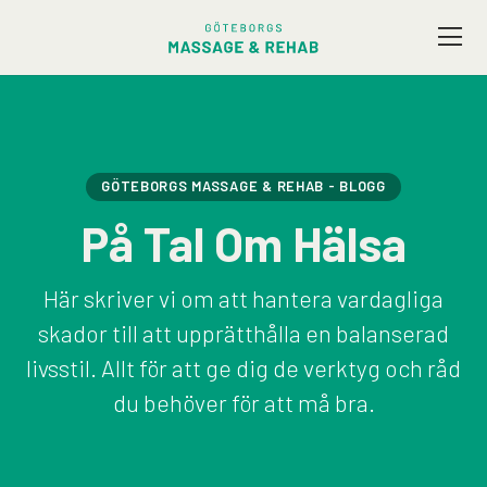
Vårt utbud
Företagsmassage
GÖTEBORGS MASSAGE & REHAB - BLOGG
På Tal Om Hälsa
Friskvård
Här skriver vi om att hantera vardagliga
Terapeuter
skador till att upprätthålla en balanserad
livsstil. Allt för att ge dig de verktyg och råd
Presentkort
du behöver för att må bra.
Kontakt / Hitta hit