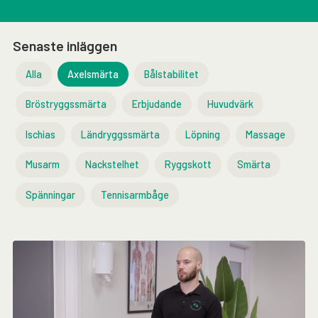
Senaste inläggen
Alla
Axelsmärta
Bålstabilitet
Bröstryggssmärta
Erbjudande
Huvudvärk
Ischias
Ländryggssmärta
Löpning
Massage
Musarm
Nackstelhet
Ryggskott
Smärta
Spänningar
Tennisarmbåge