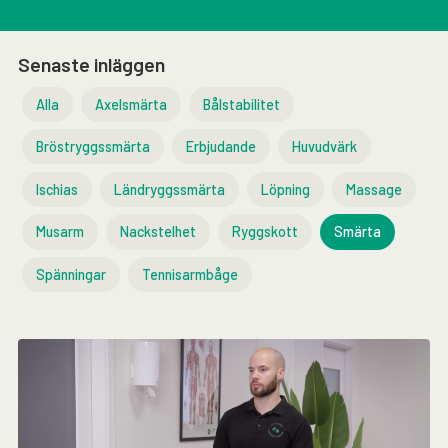
Senaste inläggen
Alla
Axelsmärta
Bålstabilitet
Bröstryggssmärta
Erbjudande
Huvudvärk
Ischias
Ländryggssmärta
Löpning
Massage
Musarm
Nackstelhet
Ryggskott
Smärta
Spänningar
Tennisarmbåge