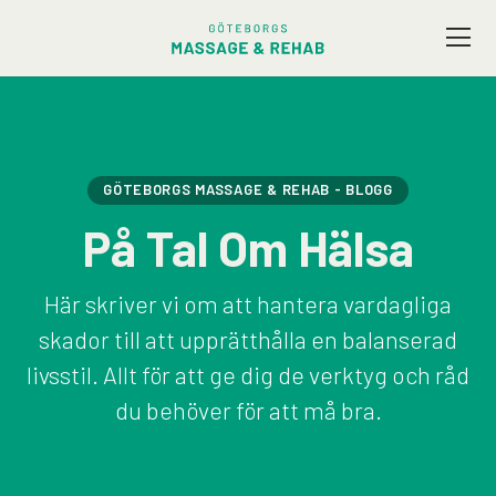
Vårt utbud
Företagsmassage
GÖTEBORGS MASSAGE & REHAB - BLOGG
På Tal Om Hälsa
Friskvård
Här skriver vi om att hantera vardagliga
Terapeuter
skador till att upprätthålla en balanserad
livsstil. Allt för att ge dig de verktyg och råd
Presentkort
du behöver för att må bra.
Kontakt / Hitta hit