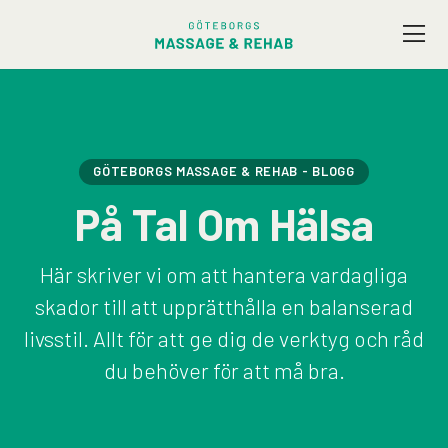
Vårt utbud
Företagsmassage
GÖTEBORGS MASSAGE & REHAB - BLOGG
På Tal Om Hälsa
Friskvård
Här skriver vi om att hantera vardagliga
Terapeuter
skador till att upprätthålla en balanserad
livsstil. Allt för att ge dig de verktyg och råd
Presentkort
du behöver för att må bra.
Kontakt / Hitta hit