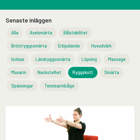
Senaste inläggen
Alla
Axelsmärta
Bålstabilitet
Bröstryggssmärta
Erbjudande
Huvudvärk
Ischias
Ländryggssmärta
Löpning
Massage
Musarm
Nackstelhet
Ryggskott
Smärta
Spänningar
Tennisarmbåge