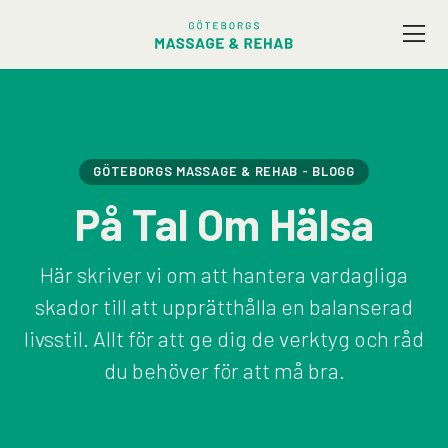
Vårt utbud
Företagsmassage
GÖTEBORGS MASSAGE & REHAB - BLOGG
På Tal Om Hälsa
Friskvård
Här skriver vi om att hantera vardagliga
Terapeuter
skador till att upprätthålla en balanserad
livsstil. Allt för att ge dig de verktyg och råd
Presentkort
du behöver för att må bra.
Kontakt / Hitta hit