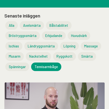
Senaste inläggen
Alla
Axelsmärta
Bålstabilitet
Bröstryggssmärta
Erbjudande
Huvudvärk
Ischias
Ländryggssmärta
Löpning
Massage
Musarm
Nackstelhet
Ryggskott
Smärta
Spänningar
Tennisarmbåge