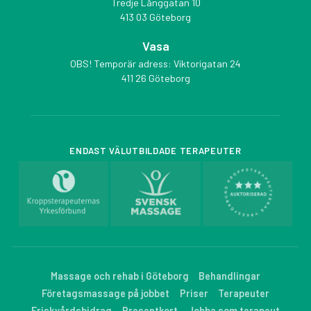
Tredje Långgatan 10
413 03 Göteborg
Vasa
OBS! Temporär adress: Viktorigatan 24
411 26 Göteborg
ENDAST VÄLUTBILDADE TERAPEUTER
Massage och rehab i Göteborg
Behandlingar
Företagsmassage på jobbet
Priser
Terapeuter
Friskvårdsbidrag
Presentkort
Jobba som terapeut