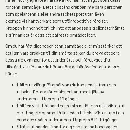
för tennisarmbåge. Detta tillstånd drabbar inte bara personer
som spelar tennis eller andra racketsport utan även
exempelvis hantverkare som utför repetitiva rörelser.
Kroppen hinner helt enkelt inte att anpassa sig eller återhämta
sig innan det är dags att påfresta området igen.
Om du har fått diagnosen tennisarmbåge eller misstänker att
det kan vara orsaken till din smärta så kan du prova att göra
dessa tre övningar för att underlätta och förebygga ditt
tillstånd. Ju tidigare du börjar göra de här övningarna, desto
bättre.
Håll ett avlångt föremål som du kan pendla fram och
tillbaka. Rotera föremålet enbart med hjälp av
underarmen. Upprepa 10 gånger.
Håll i en vikt. Låt handleden falla nedåt och rulla vikten ut
mot fingertopparna. Rulla sedan tillbaka vikten upp i din
hand och spänn underarmen. Upprepa 8 till 10 gånger.
Sträck ut handen framför dig och pressa handryggen