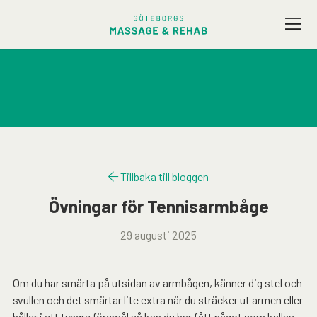
Vårt utbud
Företagsmassage
Friskvård
Tillbaka till bloggen
Terapeuter
Övningar för Tennisarmbåge
29 augusti 2025
Presentkort
Kontakt / Hitta hit
Om du har smärta på utsidan av armbågen, känner dig stel och
svullen och det smärtar lite extra när du sträcker ut armen eller
håller i ett tyngre föremål så kan du har fått något som kallas