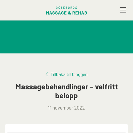
Vårt utbud
Företagsmassage
Friskvård
Tillbaka till bloggen
Terapeuter
Massagebehandlingar – valfritt
belopp
Presentkort
11 november 2022
Kontakt / Hitta hit