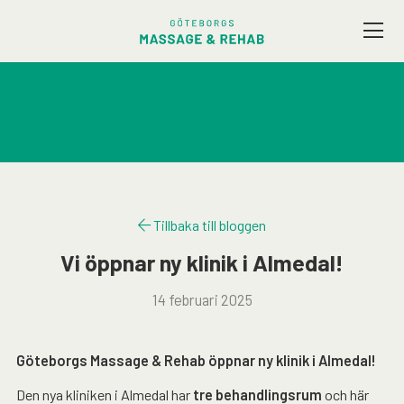
Vårt utbud
Företagsmassage
Friskvård
Tillbaka till bloggen
Terapeuter
Vi öppnar ny klinik i Almedal!
14 februari 2025
Presentkort
Kontakt / Hitta hit
Göteborgs Massage & Rehab öppnar ny klinik i Almedal!
Den nya kliniken i Almedal har
tre behandlingsrum
och här