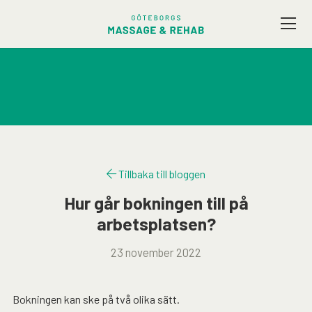
Vårt utbud
Företagsmassage
Friskvård
Tillbaka till bloggen
Terapeuter
Hur går bokningen till på
arbetsplatsen?
Presentkort
23 november 2022
Kontakt / Hitta hit
Bokningen kan ske på två olika sätt.