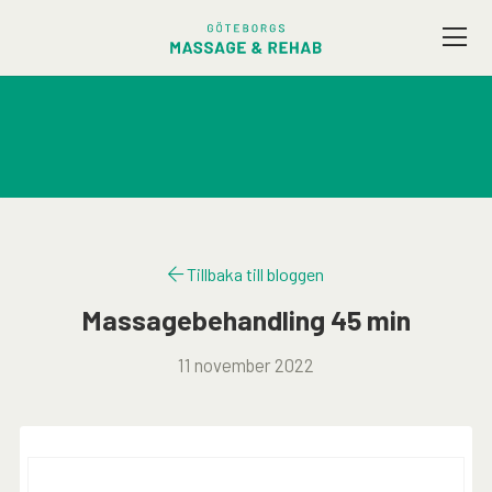
Vårt utbud
Företagsmassage
Friskvård
Tillbaka till bloggen
Terapeuter
Massagebehandling 45 min
11 november 2022
Presentkort
Kontakt / Hitta hit