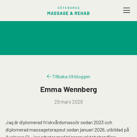
Vårt utbud
Företagsmassage
Friskvård
Tillbaka till bloggen
Terapeuter
Emma Wennberg
29 mars 2026
Presentkort
Kontakt / Hitta hit
Jag är diplomerad friskvårdsmassör sedan 2023 och
diplomerad massageterapeut sedan januari 2026, utbildad på
Axelsons GI. Jag arbetar med triggerpunktsbehandling,