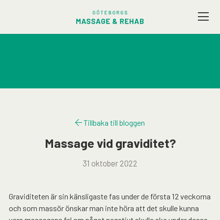
Vårt utbud
Företagsmassage
Friskvård
Tillbaka till bloggen
Terapeuter
Massage vid graviditet?
31 oktober 2022
Presentkort
Kontakt / Hitta hit
Graviditeten är sin känsligaste fas under de första 12 veckorna
och som massör önskar man inte höra att det skulle kunna
vara massagens fel om något negativt skulle ske under dessa