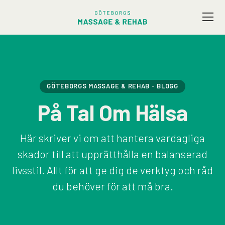
Vårt utbud
Företagsmassage
GÖTEBORGS MASSAGE & REHAB - BLOGG
På Tal Om Hälsa
Friskvård
Här skriver vi om att hantera vardagliga
Terapeuter
skador till att upprätthålla en balanserad
livsstil. Allt för att ge dig de verktyg och råd
Presentkort
du behöver för att må bra.
Kontakt / Hitta hit