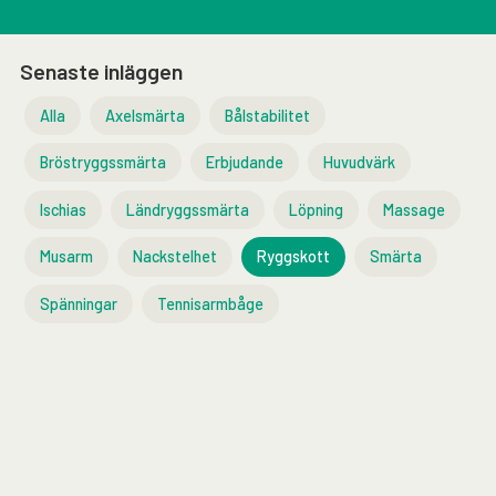
Senaste inläggen
Alla
Axelsmärta
Bålstabilitet
Bröstryggssmärta
Erbjudande
Huvudvärk
Ischias
Ländryggssmärta
Löpning
Massage
Musarm
Nackstelhet
Ryggskott
Smärta
Spänningar
Tennisarmbåge