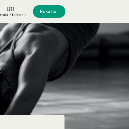
Boka här
takt / Hitta hit