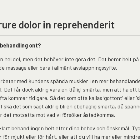
rure dolor in reprehenderit
behandling ont?
n hel del, men det behöver inte göra det. Det beror helt 
e massage eller bara i allmänt avslappningssyfte.
arbetar med kundens spända muskler i en mer behandland
. Det får dock aldrig vara en ’dålig’ smärta, men att ha ett
fta kommer tidigare. Så det som ofta kallas ’gottont’ eller ’
 ska det som sagt aldrig bli en obehaglig smärta, då spänne
lir det motsatta mot vad vi försöker åstadkomma.
vklart behandlingen helt efter dina behov och önskemål. Tyc
för mjukt eller för hårt, eller att du vill ha mer eller mind