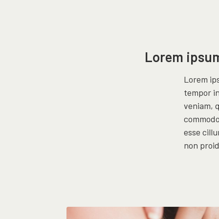
Lorem ipsum
Lorem ips
tempor in
veniam, q
commodo c
esse cill
non proid