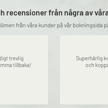
h recensioner från några av vår
dömen från våra kunder på vår bokningsida 
gt trevlig
Superhärlig k
mma tillbaka!
och koppa