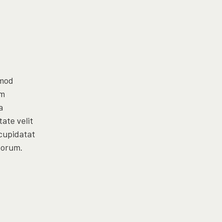
smod
im
a
ate velit
 cupidatat
aborum.