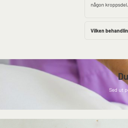
någon kroppsdel, 
Vilken behandlin
Du
Sed ut p