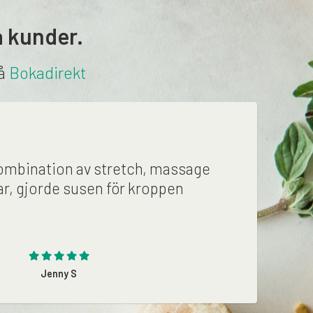
a kunder.
på
Bokadirekt
ombination av stretch, massage
r, gjorde susen för kroppen
Jenny S