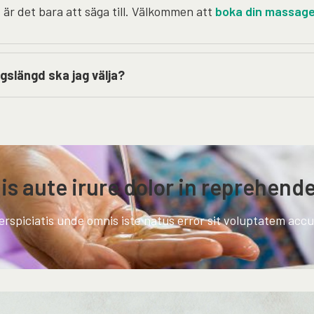
är det bara att säga till. Välkommen att
boka din massag
gslängd ska jag välja?
is aute irure dolor in reprehende
erspiciatis unde omnis iste natus error sit voluptatem acc