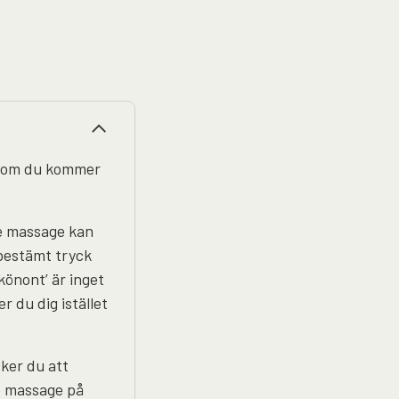
på om du kommer
e massage kan
 bestämt tryck
skönont’ är inget
r du dig istället
ker du att
re massage på