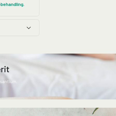
ebehandling
.
rit
usantium.