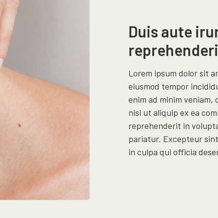
Duis aute iru
reprehenderi
Lorem ipsum dolor sit am
eiusmod tempor incididu
enim ad minim veniam, q
nisi ut aliquip ex ea co
reprehenderit in volupta
pariatur. Excepteur sin
in culpa qui officia dese