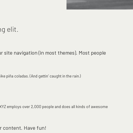
g elit.
our site navigation (in most themes). Most people
ke piña coladas. (And gettin’ caught in the rain.)
y, XYZ employs over 2,000 people and does all kinds of awesome
r content. Have fun!