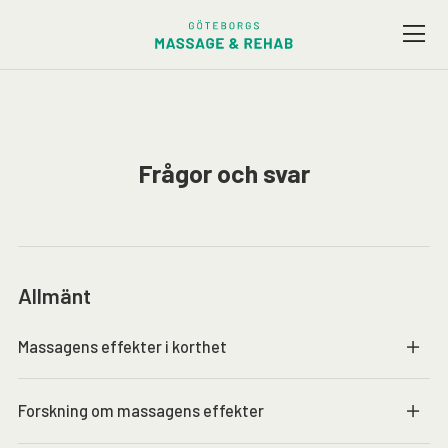
Vårt utbud
Företagsmassage
Frågor och svar
Friskvård
Terapeuter
Allmänt
Presentkort
Massagens effekter i korthet
Kontakt / Hitta hit
Forskning om massagens effekter